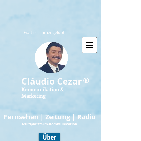
Gott sei immer gelobt!
®
Cláudio Cezar
Kommunikation &
Marketing
Fernsehen | Zeitung | Radio
Multiplattform-Kommunikation
Über