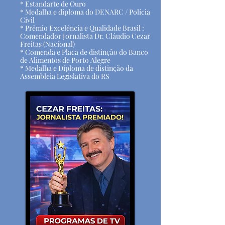
* Estandarte de Ouro
* Medalha e diploma do DENARC / Polícia
Civil
* Prêmio Excelência e Qualidade Brasil :
Comendador Jornalista Dr. Cláudio Cezar
Freitas (Nacional)
* Comenda e Placa de distinção do Banco
de Alimentos de Porto Alegre
* Medalha e Diploma de distinção da
Assembleia Legislativa do RS