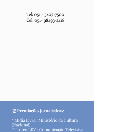
Tel:
051 - 3407-7500
Cel:
051- 98493-2418
​🏆
Premiações jornalísticas:
* Mídia Livre / Ministério da Cultura
(Nacional)
* Troféu LBV / Comunicação Televisiva